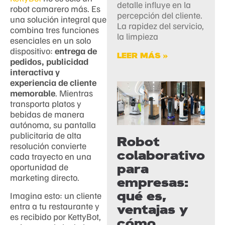
detalle influye en la
robot camarero más. Es
percepción del cliente.
una solución integral que
La rapidez del servicio,
combina tres funciones
la limpieza
esenciales en un solo
dispositivo:
entrega de
LEER MÁS »
pedidos, publicidad
interactiva y
experiencia de cliente
memorable
. Mientras
transporta platos y
bebidas de manera
autónoma, su pantalla
publicitaria de alta
Robot
resolución convierte
colaborativo
cada trayecto en una
para
oportunidad de
marketing directo.
empresas:
qué es,
Imagina esto: un cliente
entra a tu restaurante y
ventajas y
es recibido por KettyBot,
cómo